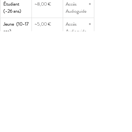
Étudiant 
~8,00 €
Accès + 
(-26 ans)
Audioguide
Jeune (10-17 
~5,00 €
Accès + 
ans)
Audioguide
Enfant (-10 
Gratuit
Livret-jeu
ans)
Groupe
Tarif réduit
Réservation 
requise
Durée, accessibilité et conseils pour 
une expérience enrichissante
La visite complète du site dure en moyenne 
1h00 à 1h30
. Privilégiez une visite le matin dès 
l'ouverture pour apprécier la quiétude de la 
cour d'honneur. Le site est partiellement 