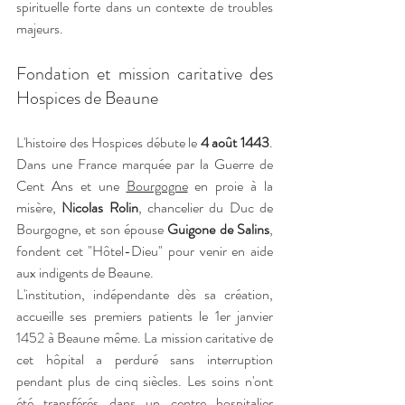
spirituelle forte dans un contexte de troubles 
majeurs.
Fondation et mission caritative des 
Hospices de Beaune
L'histoire des Hospices débute le 
4 août 1443
. 
Dans une France marquée par la Guerre de 
Cent Ans et une 
Bourgogne
 en proie à la 
misère, 
Nicolas Rolin
, chancelier du Duc de 
Bourgogne, et son épouse 
Guigone de Salins
, 
fondent cet "Hôtel-Dieu" pour venir en aide 
aux indigents de Beaune.
L'institution, indépendante dès sa création, 
accueille ses premiers patients le 1er janvier 
1452 à Beaune même. La mission caritative de 
cet hôpital a perduré sans interruption 
pendant plus de cinq siècles. Les soins n'ont 
été transférés dans un centre hospitalier 