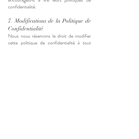
confidentialité.
7. Modifications de la Politique de
Confidentialité
Nous nous réservons le droit de modifier
cette politique de confidentialité à tout
moment. Les modifications prendront effet
dès leur publication sur le site.
8. Contact
Si vous avez des questions concernant
notre politique de confidentialité, veuillez
nous contacter à l'adresse
[contact(AT)maison-constant.net].