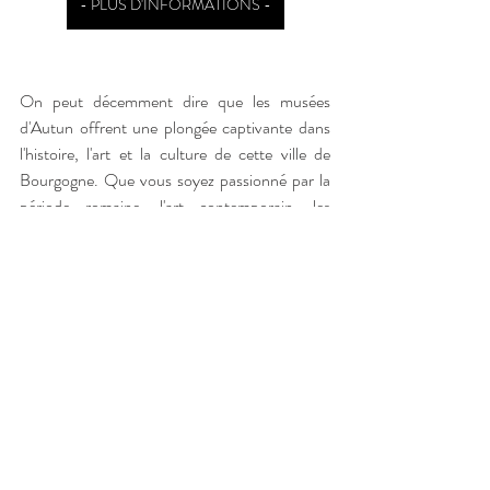
- PLUS D'INFORMATIONS -
On peut décemment dire que les musées 
d'Autun offrent une plongée captivante dans 
l'histoire, l'art et la culture de cette ville de 
Bourgogne. Que vous soyez passionné par la 
période romaine, l'art contemporain, les 
traditions orales ou l'histoire des institutions 
carcérales, Autun propose une expérience 
muséale diversifiée qui ravira les curieux de 
tous horizons, de mars à juin et tout au long de 
l'année. Ces institutions culturelles sont des 
gardiennes du patrimoine autunois, invitant les 
visiteurs à explorer les trésors qui ont façonné 
cette région au fil des siècles, à l'image de la 
célèbre cathédrale Saint-Lazare.