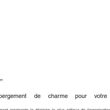
un
ébergement de charme pour votre 
ent représente la décision la plus critique de l'organisation.