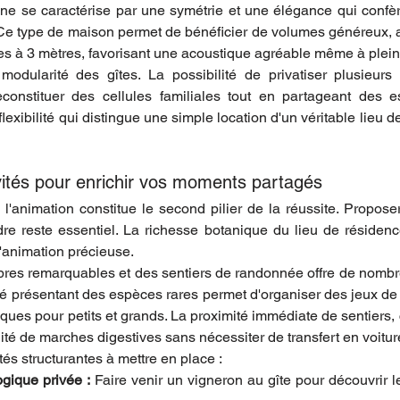
nne se caractérise par une symétrie et une élégance qui confèr
Ce type de maison permet de bénéficier de volumes généreux, 
es à 3 mètres, favorisant une acoustique agréable même à plein
modularité des gîtes. La possibilité de privatiser plusieurs
onstituer des cellules familiales tout en partageant des
flexibilité qui distingue une simple location d'un véritable lieu d
vités pour enrichir vos moments partagés
, l'animation constitue le second pilier de la réussite. Propose
dre reste essentiel. La richesse botanique du lieu de résiden
'animation précieuse.
bres remarquables et des sentiers de randonnée offre de nombre
été présentant des espèces rares permet d'organiser des jeux de 
ques pour petits et grands. La proximité immédiate de sentiers
nité de marches digestives sans nécessiter de transfert en voitur
és structurantes à mettre en place :
gique privée :
 Faire venir un vigneron au gîte pour découvrir l