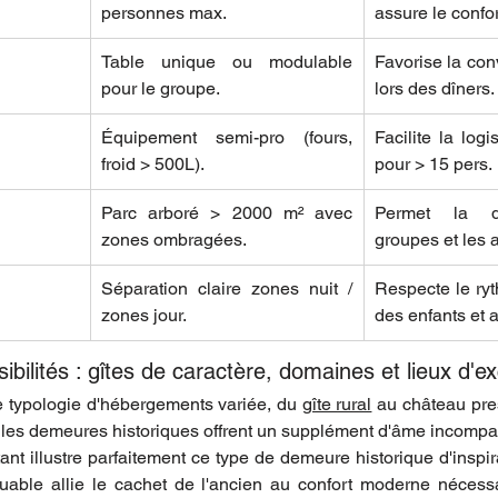
personnes max.
assure le confor
Table unique ou modulable 
Favorise la convi
pour le groupe.
lors des dîners.
Équipement semi-pro (fours, 
Facilite la logi
froid > 500L).
pour > 15 pers.
Parc arboré > 2000 m² avec 
Permet la di
zones ombragées.
groupes et les a
Séparation claire zones nuit / 
Respecte le ry
zones jour.
des enfants et 
ibilités : gîtes de caractère, domaines et lieux d'e
 typologie d'hébergements variée, du 
gîte rural
 au château pres
les demeures historiques offrent un supplément d'âme incompa
t illustre parfaitement ce type de demeure historique d'inspira
uable allie le cachet de l'ancien au confort moderne nécessa