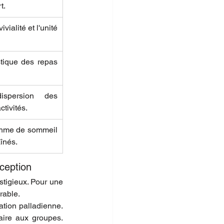
t.
vialité et l'unité 
stique des repas 
spersion des 
ctivités.
thme de sommeil 
aînés.
xception
tigieux. Pour une 
rable.
tion palladienne. 
ire aux groupes. 