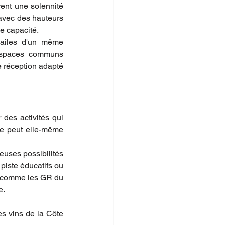
ent une solennité 
avec des hauteurs 
e capacité.
 ailes d'un même 
 espaces communs 
e réception adapté 
r des 
activités
 qui 
ce peut elle-même 
uses possibilités 
piste éducatifs ou 
, comme les GR du 
e.
es vins de la Côte 