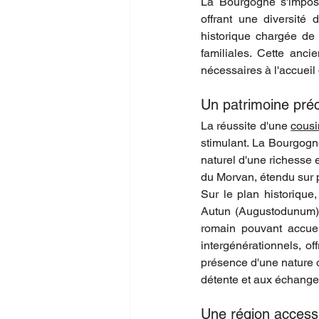
La Bourgogne s'impos
offrant une diversité 
historique chargée de p
familiales. Cette anci
nécessaires à l'accueil 
Un patrimoine pré
La réussite d'une 
cous
stimulant. La Bourgogn
naturel d'une richesse 
du Morvan, étendu sur p
Sur le plan historique,
Autun (Augustodunum)
romain pouvant accuei
intergénérationnels, 
présence d'une nature o
détente et aux échanges
Une région accessi