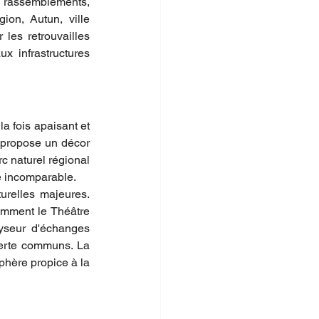
rassemblements, 
on, Autun, ville 
les retrouvailles 
x infrastructures 
a fois apaisant et 
 propose un décor 
c naturel régional 
e incomparable.
urelles majeures. 
amment le Théâtre 
yseur d'échanges 
erte communs. La 
hère propice à la 