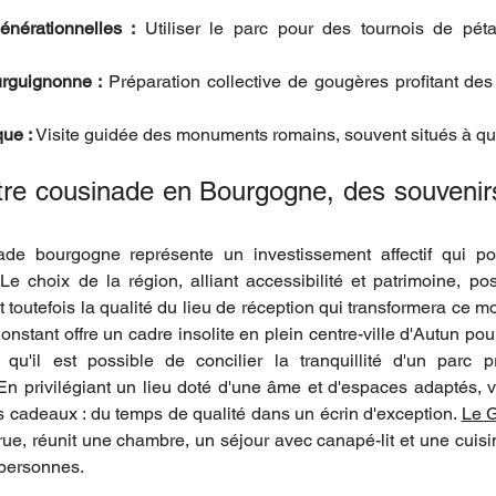
énérationnelles :
 Utiliser le parc pour des tournois de pét
urguignonne :
 Préparation collective de gougères profitant des
que :
 Visite guidée des monuments romains, souvent situés à q
tre cousinade en Bourgogne, des souvenirs
de bourgogne représente un investissement affectif qui port
Le choix de la région, alliant accessibilité et patrimoine, po
 toutefois la qualité du lieu de réception qui transformera ce m
stant offre un cadre insolite en plein centre-ville d'Autun pour
qu'il est possible de concilier la tranquillité d'un parc p
n privilégiant un lieu doté d'une âme et d'espaces adaptés, vo
s cadeaux : du temps de qualité dans un écrin d'exception.
Le 
rue, réunit une chambre, un séjour avec canapé-lit et une cuisi
 personnes.