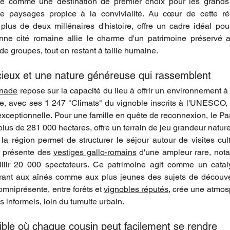
e comme une destination de premier choix pour les grands 
de paysages propice à la convivialité. Au cœur de cette régi
lus de deux millénaires d'histoire, offre un cadre idéal pour 
enne cité romaine allie le charme d'un patrimoine préservé au
de groupes, tout en restant à taille humaine.
cieux et une nature généreuse qui rassemblent
inade
 repose sur la capacité du lieu à offrir un environnement à l
e, avec ses 1 247 "Climats" du vignoble inscrits à l'UNESCO,
exceptionnelle. Pour une famille en quête de reconnexion, le Par
lus de 281 000 hectares, offre un terrain de jeu grandeur natur
 la région permet de structurer le séjour autour de visites cult
 présente des 
vestiges gallo-romains
 d'une ampleur rare, not
llir 20 000 spectateurs. Ce patrimoine agit comme un catal
offrant aux aînés comme aux plus jeunes des sujets de découv
mniprésente, entre forêts et 
vignobles réputés
, crée une atmosp
 informels, loin du tumulte urbain.
ble où chaque cousin peut facilement se rendre