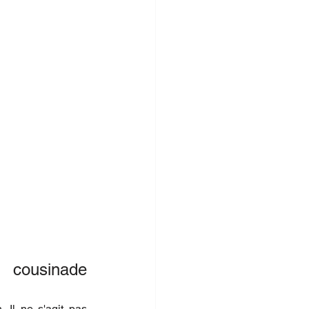
cousinade 
 Il ne s'agit pas 