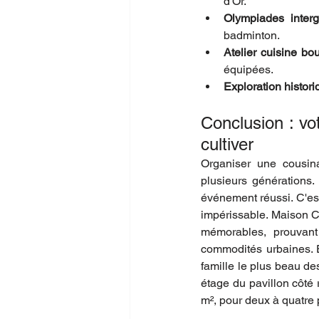
d'Or.
Olympiades interg
badminton.
Atelier cuisine bo
équipées.
Exploration histori
Conclusion : vo
cultiver
Organiser une cousina
plusieurs générations. 
événement réussi. C'est
impérissable. Maison Con
mémorables, prouvant 
commodités urbaines. E
famille le plus beau de
étage du pavillon côté 
m², pour deux à quatre