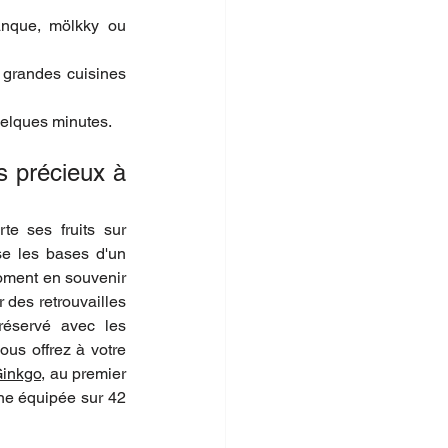
anque, mölkky ou 
 grandes cuisines 
uelques minutes.
 précieux à 
e ses fruits sur 
se les bases d'un 
oment en souvenir 
 des retrouvailles 
réservé avec les 
us offrez à votre 
Ginkgo
, au premier 
ne équipée sur 42 