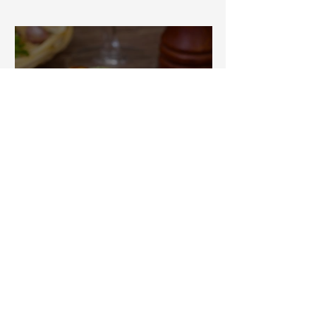
Spécialités gastronomiques de
Bourgogne : un voyage
gourmand