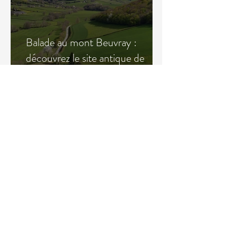
Balade au mont Beuvray :
découvrez le site antique de
Bibracte à pied